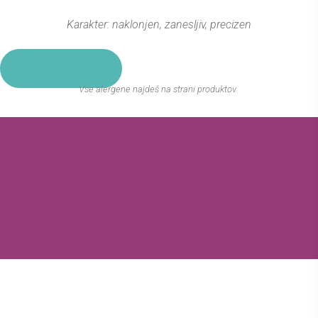
Karakter: naklonjen, zanesljiv, precizen
VSI OKUSI
Vse alergene najdeš na strani produktov.